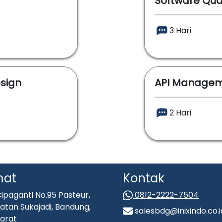
Software Qua
3 Hari
sign
API Managem
2 Hari
mat
Kontak
ipaganti No.95 Pasteur,
0812-2222-7504
tan Sukajadi, Bandung,
salesbdg@inixindo.co.i
arat