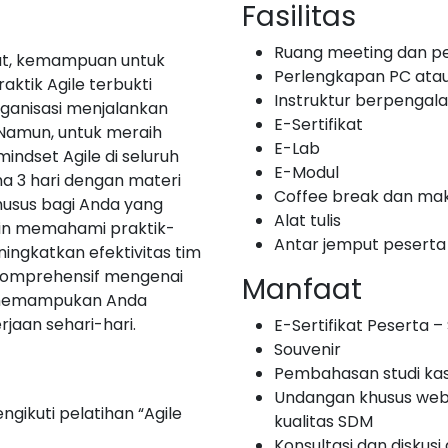
Fasilitas
Ruang meeting dan p
pat, kemampuan untuk
Perlengkapan PC ata
ktik Agile terbukti
Instruktur berpenga
anisasi menjalankan
E-Sertifikat
 Namun, untuk meraih
E-Lab
indset Agile di seluruh
E-Modul
ama 3 hari dengan materi
Coffee break dan mak
husus bagi Anda yang
Alat tulis
ngin memahami praktik-
Antar jemput peserta
ingkatkan efektivitas tim
komprehensif mengenai
Manfaat
n memampukan Anda
rjaan sehari-hari.
E-Sertifikat Peserta – S
Souvenir
Pembahasan studi ka
Undangan khusus web
gikuti pelatihan “Agile
kualitas SDM
Konsultasi dan diskusi