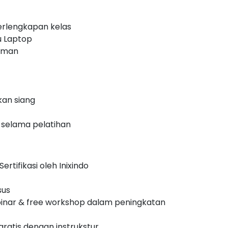
erlengkapan kelas
u Laptop
laman
an siang
 selama pelatihan
ertifikasi oleh Inixindo
sus
inar & free workshop dalam peningkatan
 gratis dengan instrukstur