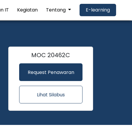
n IT
Kegiatan
Tentang
E-learning
MOC 20462C
Request Penawaran
Lihat Silabus