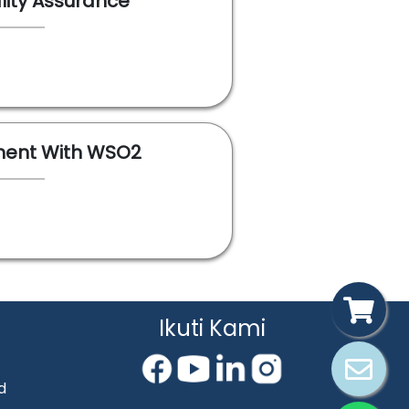
lity Assurance
ent With WSO2
Ikuti Kami
d