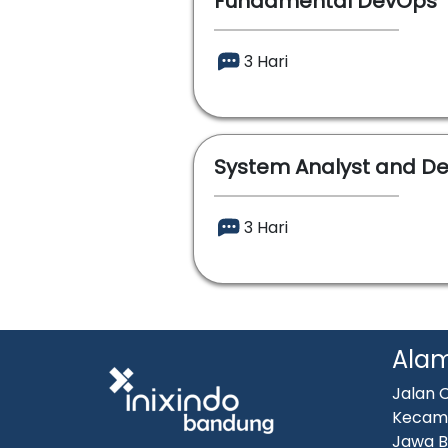
Fundamental DevOps
3 Hari
System Analyst and De
3 Hari
Ala
Jalan C
Kecama
Jawa B