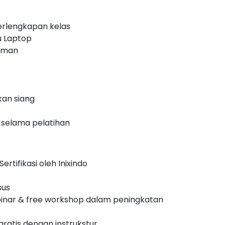
erlengkapan kelas
u Laptop
laman
an siang
 selama pelatihan
ertifikasi oleh Inixindo
sus
inar & free workshop dalam peningkatan
 gratis dengan instrukstur