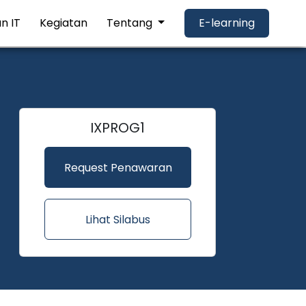
n IT
Kegiatan
Tentang
E-learning
IXPROG1
Request Penawaran
Lihat Silabus