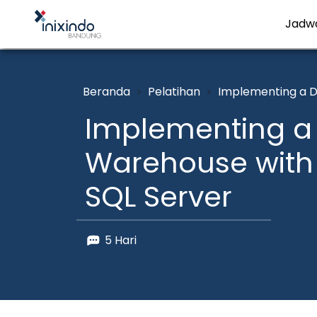
Jadw
Beranda
Pelatihan
Implementing a D
Implementing a
Warehouse with 
SQL Server
5 Hari