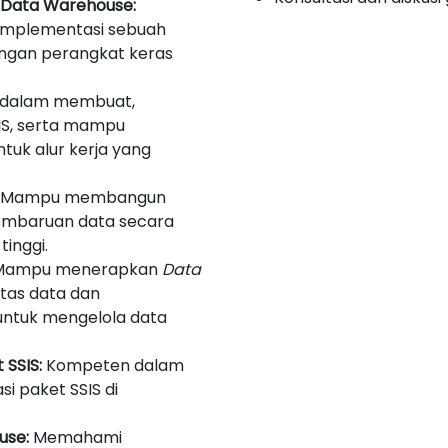
Data Warehouse:
implementasi sebuah
ngan perangkat keras
 dalam membuat,
IS, serta mampu
tuk alur kerja yang
Mampu membangun
embaruan data secara
tinggi.
ampu menerapkan
Data
tas data dan
ntuk mengelola data
SSIS:
Kompeten dalam
si paket SSIS di
use:
Memahami