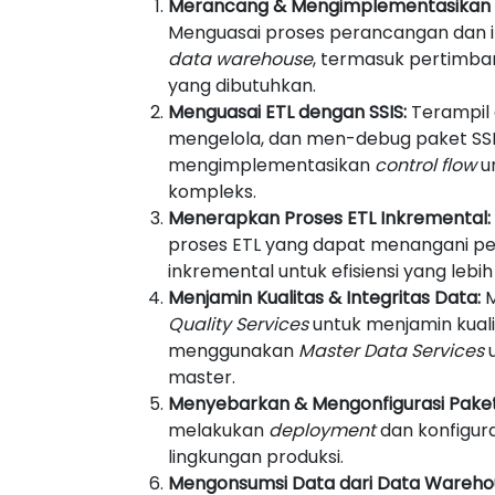
Merancang & Mengimplementasikan 
Menguasai proses perancangan dan 
data warehouse
, termasuk pertimba
yang dibutuhkan.
Menguasai ETL dengan SSIS:
Terampil
mengelola, dan men-debug paket SS
mengimplementasikan
control flow
un
kompleks.
Menerapkan Proses ETL Inkremental:
proses ETL yang dapat menangani p
inkremental untuk efisiensi yang lebih 
Menjamin Kualitas & Integritas Data:
M
Quality Services
untuk menjamin kuali
menggunakan
Master Data Services
u
master.
Menyebarkan & Mengonfigurasi Paket 
melakukan
deployment
dan konfigura
lingkungan produksi.
Mengonsumsi Data dari Data Wareho