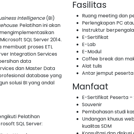
Fasilitas
Ruang meeting dan p
usiness Intelligence
(BI)
Perlengkapan PC ata
rehouse
. Pelatihan ini akan
Instruktur berpenga
 mengimplementasikan
E-Sertifikat
crosoft SQL Server 2014.
E-Lab
a membuat proses ETL
E-Modul
ver Integration Services
Coffee break dan mak
bersihan data
Alat tulis
rvices dan Master Data
Antar jemput peserta
 profesional database yang
n solusi BI yang andal
Manfaat
E-Sertifikat Peserta – S
Souvenir
Pembahasan studi ka
ngikuti Pelatihan
Undangan khusus web
osoft SQL Server:
kualitas SDM
Konsultasi dan diskusi