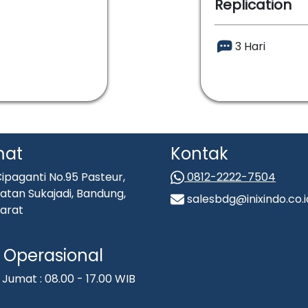
Replication
3 Hari
mat
Kontak
ipaganti No.95 Pasteur,
0812-2222-7504
tan Sukajadi, Bandung,
salesbdg@inixindo.co.i
arat
Operasional
 Jumat : 08.00 - 17.00 WIB