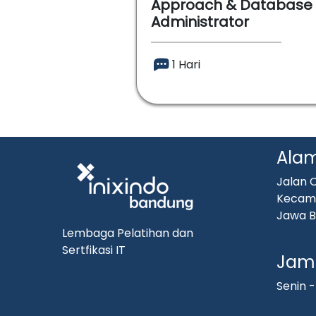
Approach & Database
Administrator
1 Hari
Ala
Jalan C
Kecama
Jawa B
Lembaga Pelatihan dan
Sertfikasi IT
Jam 
Senin -