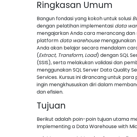
Ringkasan Umum
Bangun fondasi yang kokoh untuk solusi
B
dengan pelatihan implementasi
data wa
mengajarkan Anda cara merancang dan
platform
data warehouse
menggunakan Mi
Anda akan belajar secara mendalam car
(
Extract, Transform, Load
) dengan SQL Ser
(SSIS), serta melakukan validasi dan pem
menggunakan SQL Server Data Quality Se
Services. Kursus ini dirancang untuk para
ingin mengkhususkan diri dalam membangu
dan efisien.
Tujuan
Berikut adalah poin-poin tujuan utama me
Implementing a Data Warehouse with Micr