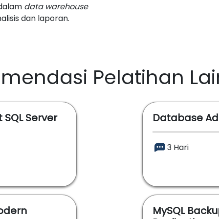
 dalam
data warehouse
lisis dan laporan.
mendasi Pelatihan La
t SQL Server
Database Adm
3 Hari
odern
MySQL Backu