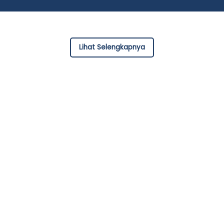
Networking
Programming
Data Analyst
IT Security
Lihat Selengkapnya