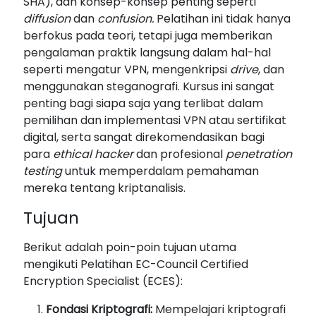
SHA), dan konsep-konsep penting seperti
diffusion
dan
confusion.
Pelatihan ini tidak hanya
berfokus pada teori, tetapi juga memberikan
pengalaman praktik langsung dalam hal-hal
seperti mengatur VPN, mengenkripsi
drive
, dan
menggunakan steganografi. Kursus ini sangat
penting bagi siapa saja yang terlibat dalam
pemilihan dan implementasi VPN atau sertifikat
digital, serta sangat direkomendasikan bagi
para
ethical hacker
dan profesional
penetration
testing
untuk memperdalam pemahaman
mereka tentang kriptanalisis.
Tujuan
Berikut adalah poin-poin tujuan utama
mengikuti Pelatihan EC-Council Certified
Encryption Specialist (ECES):
Fondasi Kriptografi:
Mempelajari kriptografi