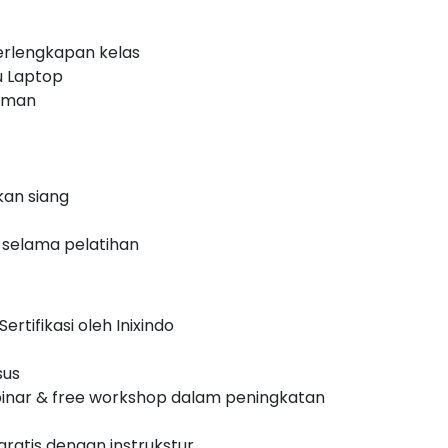
erlengkapan kelas
u Laptop
laman
an siang
 selama pelatihan
ertifikasi oleh Inixindo
sus
inar & free workshop dalam peningkatan
 gratis dengan instrukstur