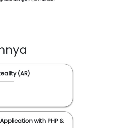
innya
ality (AR)
Application with PHP &