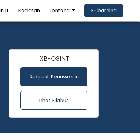
n IT
Kegiatan
Tentang
E-learning
IXB-OSINT
Request Penawaran
Lihat Silabus