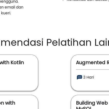
pengguna.
an email dan
kueri.
mendasi Pelatihan La
ith Kotlin
Augmented Re
3 Hari
on with
Building Web 
MySQL