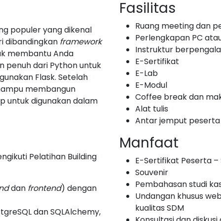
Fasilitas
Ruang meeting dan p
ng populer yang dikenal
Perlengkapan PC ata
ari dibandingkan
framework
Instruktur berpenga
untuk membantu Anda
E-Sertifikat
 penuh dari Python untuk
E-Lab
unakan Flask. Setelah
E-Modul
an mampu membangun
Coffee break dan mak
siap untuk digunakan dalam
Alat tulis
Antar jemput peserta
Manfaat
gikuti Pelatihan Building
E-Sertifikat Peserta – S
Souvenir
Pembahasan studi ka
nd
dan
frontend
) dengan
Undangan khusus web
kualitas SDM
stgreSQL dan SQLAlchemy,
Konsultasi dan diskusi